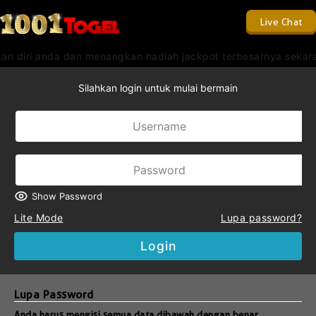
Live Chat
an diri anda dan menangkan hadiah jackpot terbesarnya sekaran
Silahkan login untuk mulai bermain
Show Password
Lite Mode
Lupa password?
Login
Lupa Password
Anda harus mengisi semua data dibawah dengan benar.